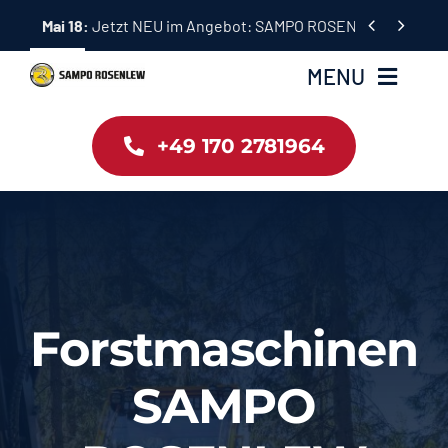
Skip


Mai 18:
Jetzt NEU im Angebot: SAMPO ROSENLEW Forstma
to
content
MENU
+49 170 2781964
Home
Angebote
Gebraucht
Forstmaschinen
Kontakt
SAMPO
Partner: Forstbetrieb Tränkl