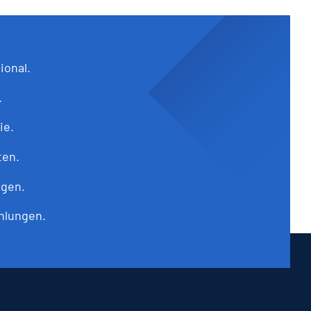
ional.
.
ie.
ten.
ngen.
hlungen.