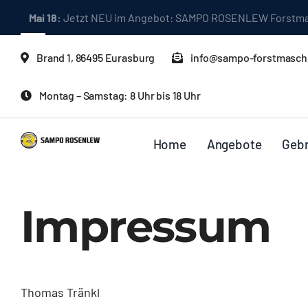
Skip
Mai 18:
Jetzt NEU im Angebot: SAMPO ROSENLEW Forstma
to
content
Brand 1, 86495 Eurasburg
info@sampo-forstmasch
Montag – Samstag: 8 Uhr bis 18 Uhr
Home
Angebote
Geb
Impressum
Thomas Tränkl