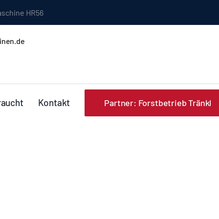
schine HR56
inen.de
raucht
Kontakt
Partner: Forstbetrieb Tränkl