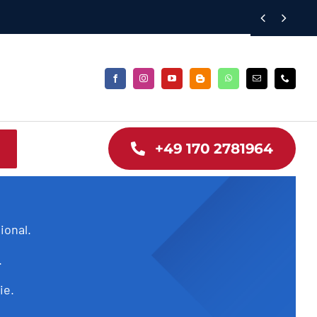


+49 170 2781964
ional.
.
ie.