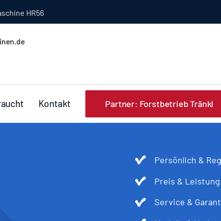
schine HR56
inen.de
raucht
Kontakt
Partner: Forstbetrieb Tränkl
Persönlich & Reg
Preis & Leistung
Service & Garant