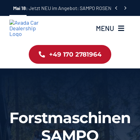
Skip


Mai 18:
Jetzt NEU im Angebot: SAMPO ROSENLEW Forstma
to
content
MENU
Home
+49 170 2781964
Angebote
Gebraucht
Kontakt
Forstmaschinen
Partner: Forstbetrieb Tränkl
SAMPO