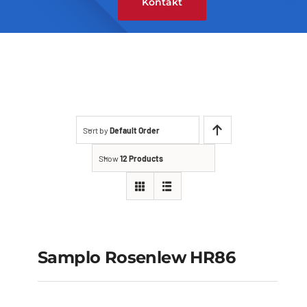
Kontakt
Sort by
Default Order
Show
12 Products
Samplo Rosenlew
HR86
Samplo Rosenlew HR86