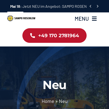
Skip


Mai 18:
Jetzt NEU im Angebot: SAMPO ROSENLEW Forstma
to
content
MENU
+49 170 2781964
Home
Angebote
Gebraucht
Neu
Kontakt
Partner: Forstbetrieb Tränkl
Home
»
Neu